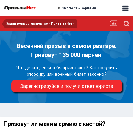
Эксперты офлайн
Задай вопрос экспертам «ПризываНет»
Весенний призыв в самом разгаре.
Призовут 135 000 парней!
Что делать, если тебя призывают? Как получить
отсрочку или военный билет законно?
Зарегистрируйся и получи ответ юриста
Призовут ли меня в армию с кистой?