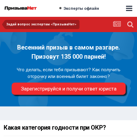
Эксперты офлайн
Задай вопрос экспертам «ПризываНет»
Весенний призыв в самом разгаре.
Призовут 135 000 парней!
Что делать, если тебя призывают? Как получить
отсрочку или военный билет законно?
Зарегистрируйся и получи ответ юриста
Какая категория годности при ОКР?