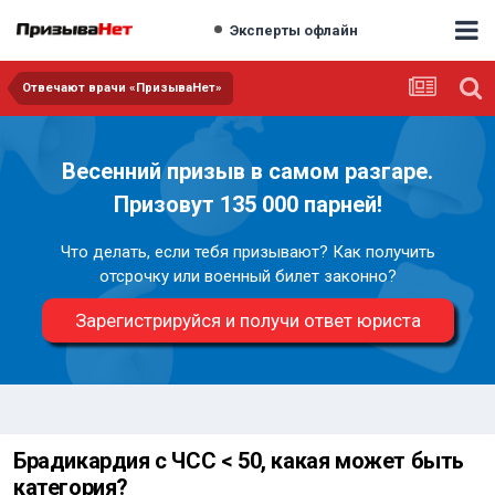
Эксперты офлайн
Отвечают врачи «ПризываНет»
Весенний призыв в самом разгаре.
Призовут 135 000 парней!
Что делать, если тебя призывают? Как получить
отсрочку или военный билет законно?
Зарегистрируйся и получи ответ юриста
Брадикардия с ЧСС < 50, какая может быть
категория?