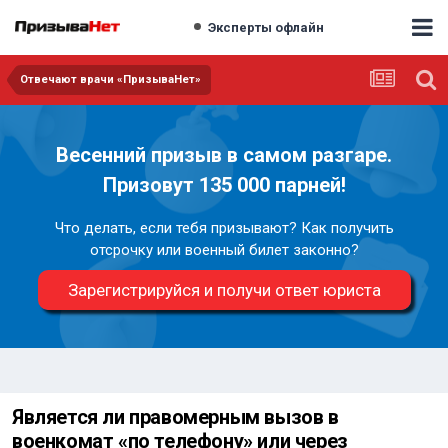
Эксперты офлайн
Отвечают врачи «ПризываНет»
Весенний призыв в самом разгаре.
Призовут 135 000 парней!
Что делать, если тебя призывают? Как получить
отсрочку или военный билет законно?
Зарегистрируйся и получи ответ юриста
Является ли правомерным вызов в
военкомат «по телефону» или через