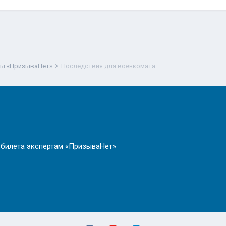
ты «ПризываНет»
Последствия для военкомата
 билета экспертам «ПризываНет»