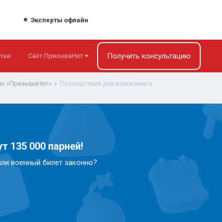
Эксперты офлайн
Получить консультацию
тьи
Сайт ПризываНет
ты «ПризываНет»
Последствия для военкомата
т 135 000 парней!
или военный билет законно?