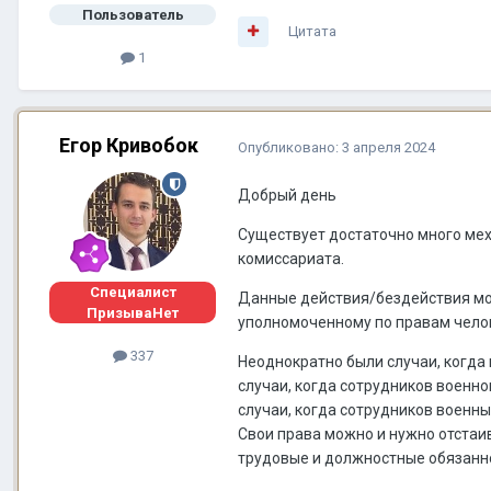
Пользователь
Цитата
1
Егор Кривобок
Опубликовано:
3 апреля 2024
Добрый день
Существует достаточно много ме
комиссариата.
Специалист
Данные действия/бездействия мож
ПризываНет
уполномоченному по правам чело
337
Неоднократно были случаи, когда
случаи, когда сотрудников военно
случаи, когда сотрудников военны
Свои права можно и нужно отстаив
трудовые и должностные обязанно