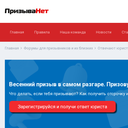
Главная
Правила
Наша команда
Новости
Ста
Главная
Форумы для призывников и их близких
Отвечают юрис
Весенний призыв в самом разгаре. Призову
Что делать, если тебя призывают? Как получить отсрочку 
Зарегистрируйся и получи ответ юриста