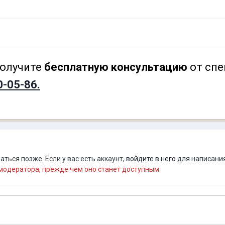
олучите
бесплатную консультацию
от спе
0-05-86.
ться позже. Если у вас есть аккаунт,
войдите в него
для написания
одератора, прежде чем оно станет доступным.