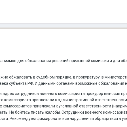
ханизмов для обжалования решений призывной комиссии и для об
но обжаловать в судебном порядке, в прокуратуру, в министерст
века субъекта РФ. И данными органами возможные обжалования н
 в адрес сотрудников военного комиссариата прокурор выносил п
го комиссариата привлекали к административной ответственности 
х комиссариатов привлекали к уголовной ответственности (наприм
ать. Не бойтесь писать жалобы. Сотрудники военного комиссариат
сти. Рекомендуем фиксировать все нарушения и обращаться в уп