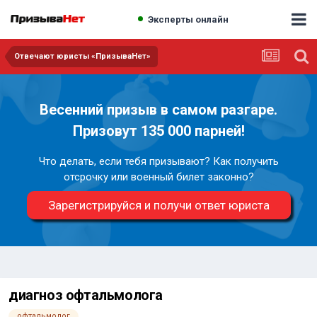
Эксперты онлайн
Отвечают юристы «ПризываНет»
Весенний призыв в самом разгаре.
Призовут 135 000 парней!
Что делать, если тебя призывают? Как получить
отсрочку или военный билет законно?
Зарегистрируйся и получи ответ юриста
диагноз офтальмолога
офтальмолог