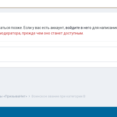
ться позже. Если у вас есть аккаунт,
войдите в него
для написания
одератора, прежде чем оно станет доступным.
ты «ПризываНет»
Воинское звание при категории В