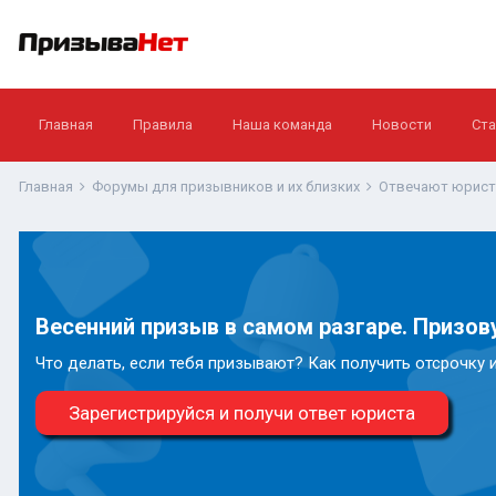
Главная
Правила
Наша команда
Новости
Ста
Главная
Форумы для призывников и их близких
Отвечают юрис
Весенний призыв в самом разгаре. Призову
Что делать, если тебя призывают? Как получить отсрочку 
Зарегистрируйся и получи ответ юриста