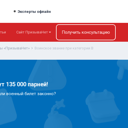
Эксперты офлайн
Получить консультацию
тьи
Сайт ПризываНет
ты «ПризываНет»
Воинское звание при категории В
т 135 000 парней!
или военный билет законно?