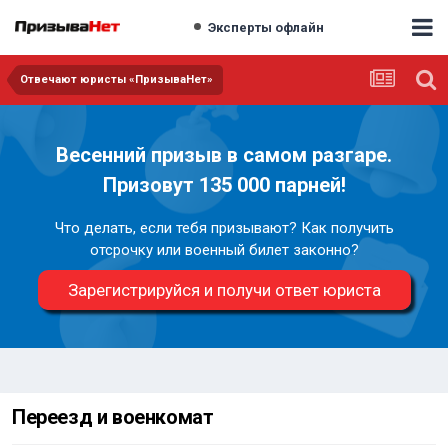
Эксперты офлайн
Отвечают юристы «ПризываНет»
Весенний призыв в самом разгаре.
Призовут 135 000 парней!
Что делать, если тебя призывают? Как получить
отсрочку или военный билет законно?
Зарегистрируйся и получи ответ юриста
Переезд и военкомат