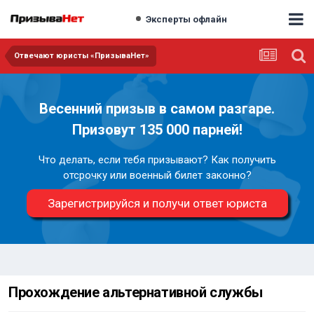
Эксперты офлайн
Отвечают юристы «ПризываНет»
Весенний призыв в самом разгаре.
Призовут 135 000 парней!
Что делать, если тебя призывают? Как получить
отсрочку или военный билет законно?
Зарегистрируйся и получи ответ юриста
Прохождение альтернативной службы