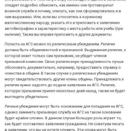
следует подробно объяснить, как именно они противоречат
военной службе и почему, описать, как они сформировались и в
чем выражены. Или, если вы относитесь к коренному
малочисленному народу, указать это и приложить к заявлению
автобиографию и характеристику с места работы или учебы (при
наличии). Также вы вправе приложить и другие документы.
Попасть на АГС можно по религиозным убеждениям. Религия
должна быть общеизвестной и признанной. Выдуманная религия, о
которой знает только сам призывник, не убедит членов
призывной комиссии. Свою религиозную принадлежность лучше
обосновать документально, например, предоставить справку о
членстве в общине. В таком случае о религиозных убеждениях
могут свидетельствовать другие члены общины. Принадлежать к
религии нужно задолго до подачи заявления на АГС. Религия,
которую призывник принял несколько дней назад, также не будет
выглядеть убедительно.
Личные убеждения могут быть основанием для попадания на АГС,
однако заменить призывную службу на АГС на таком основании
будет крайне сложно. В данном случае большую роль играет то,
как будет составлено заявление гражданина. Не советуем писать
в заявлении, что вы не хотите служить. Эти слова могут быть