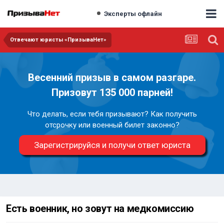
Эксперты офлайн
Отвечают юристы «ПризываНет»
Весенний призыв в самом разгаре.
Призовут 135 000 парней!
Что делать, если тебя призывают? Как получить
отсрочку или военный билет законно?
Зарегистрируйся и получи ответ юриста
Есть военник, но зовут на медкомиссию