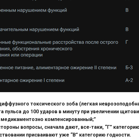
диффузного токсического зоба (легкая неврозоподобна
а пульса до 100 ударов в минуту при увеличении щитови
ле медикаментозно компенсированный
;”
тороны вопросы, сначала дают, все-таки, “Г” категорию г
ствовании присваивают уже “В” категорию годности.