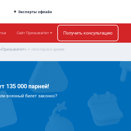
Эксперты офлайн
Получить консультацию
тьи
Сайт ПризываНет
 «ПризываНет»
гипотиреоз армия
т 135 000 парней!
или военный билет законно?