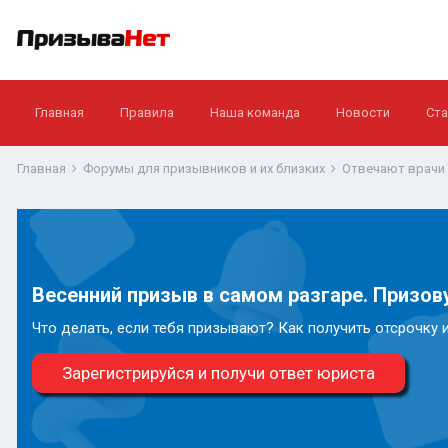
Главная
Правила
Наша команда
Новости
Ста
Главная
Форумы для призывников и их близких
Отвечают врачи
Весенний призыв в самом разгаре. Призову
Что делать, если тебя призывают? Как получить отсрочку 
Зарегистрируйся и получи ответ юриста