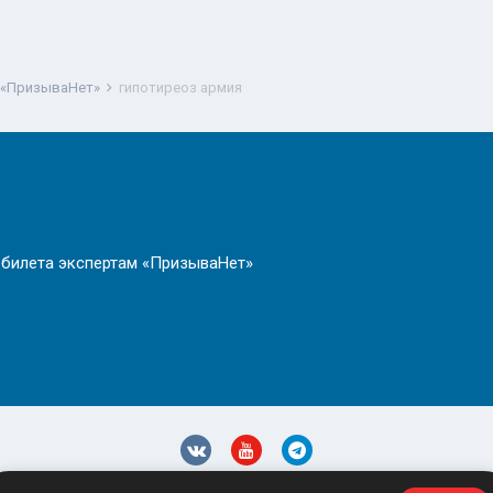
 «ПризываНет»
гипотиреоз армия
 билета экспертам «ПризываНет»