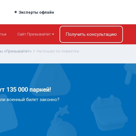
Эксперты офлайн
Получить консультацию
тьи
Сайт ПризываНет
ты «ПризываНет»
Не пошел по повестке
т 135 000 парней!
или военный билет законно?