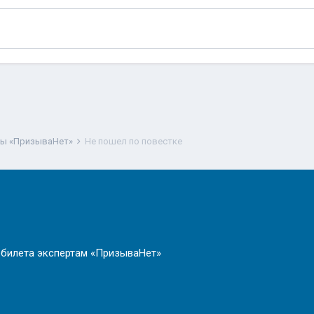
ты «ПризываНет»
Не пошел по повестке
 билета экспертам «ПризываНет»