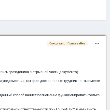
Специалист ПризываНет
дпись гражданина в отрывной части документа).
я уведомления, которое доставляет сотрудник почты вместе
 (данный способ начнет полноценно функционировать только
стративной ответственности по 21.5 КоАП РФ и назначить