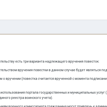
ельству есть три варианта надлежащего вручения повесток:
ательством вручения повестки в данном случае будет являться по
 о вручении (повестка считается врученной с момента подписани
 использования портала государственных и муниципальных услуг
иного реестра воинского учета).
ниям военного комиссариата гражданина могут привлечь к админи