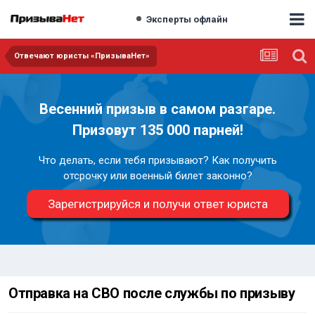
Эксперты офлайн
Отвечают юристы «ПризываНет»
Весенний призыв в самом разгаре.
Призовут 135 000 парней!
Что делать, если тебя призывают? Как получить
отсрочку или военный билет законно?
Зарегистрируйся и получи ответ юриста
Отправка на СВО после службы по призыву