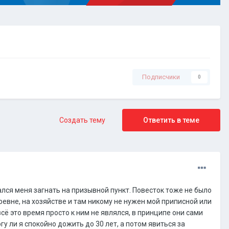
Подписчики
0
Создать тему
Ответить в теме
тался меня загнать на призывной пункт. Повесток тоже не было
еревне, на хозяйстве и там никому не нужен мой приписной или
всё это время просто к ним не являлся, в принципе они сами
у ли я спокойно дожить до 30 лет, а потом явиться за