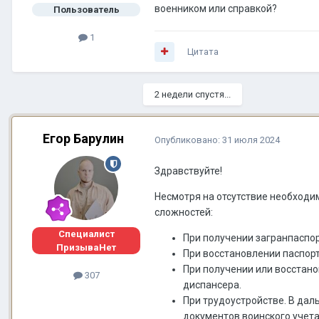
военником или справкой?
Пользователь
1
Цитата
2 недели спустя...
Егор Барулин
Опубликовано:
31 июля 2024
Здравствуйте!
Несмотря на отсутствие необходим
сложностей:
Специалист
При получении загранпаспор
ПризываНет
При восстановлении паспорта
При получении или восстано
307
диспансера.
При трудоустройстве. В дал
документов воинского учета