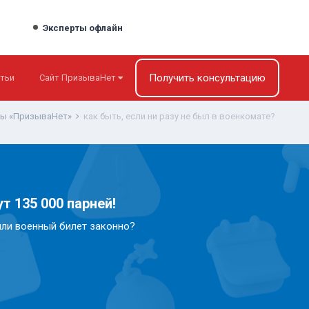
Эксперты офлайн
Получить консультацию
тьи
Сайт ПризываНет
ты «ПризываНет»
как быть, если ни разу не был в военкомате?
т 135 000 парней!
или военный билет законно?