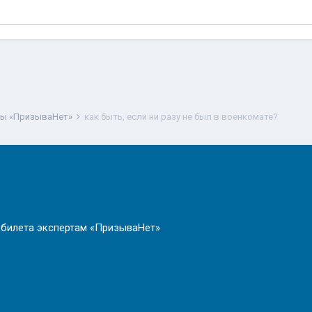
ты «ПризываНет»
как быть, если ни разу не был в военкомате?
 билета экспертам «ПризываНет»