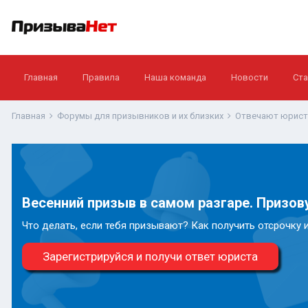
Главная
Правила
Наша команда
Новости
Ста
Главная
Форумы для призывников и их близких
Отвечают юрис
Весенний призыв в самом разгаре. Призову
Что делать, если тебя призывают? Как получить отсрочку 
Зарегистрируйся и получи ответ юриста