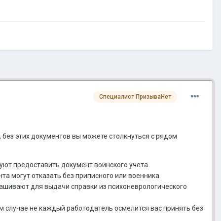
Специалист ПризываНет
 без этих документов вы можете столкнуться с рядом
буют предоставить документ воинского учета.
нта могут отказать без приписного или военника.
рашивают для выдачи справки из психоневрологического
ом случае не каждый работодатель осмелится вас принять без