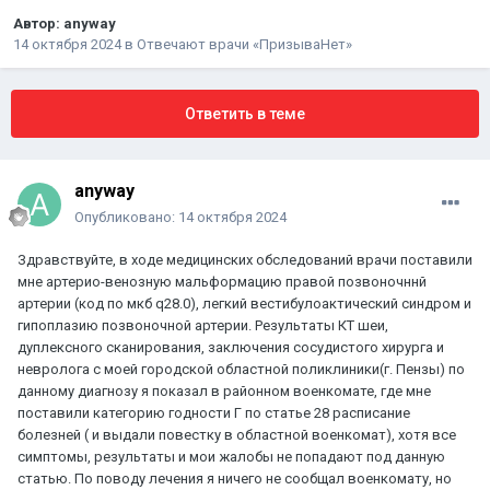
Автор:
anyway
14 октября 2024
в
Отвечают врачи «ПризываНет»
Ответить в теме
anyway
Опубликовано:
14 октября 2024
Здравствуйте, в ходе медицинских обследований врачи поставили
мне артерио-венозную мальформацию правой позвоночннй
артерии (код по мкб q28.0), легкий вестибулоактический синдром и
гипоплазию позвоночной артерии. Результаты КТ шеи,
дуплексного сканирования, заключения сосудистого хирурга и
невролога с моей городской областной поликлиники(г. Пензы) по
данному диагнозу я показал в районном военкомате, где мне
поставили категорию годности Г по статье 28 расписание
болезней ( и выдали повестку в областной военкомат), хотя все
симптомы, результаты и мои жалобы не попадают под данную
статью. По поводу лечения я ничего не сообщал военкомату, но