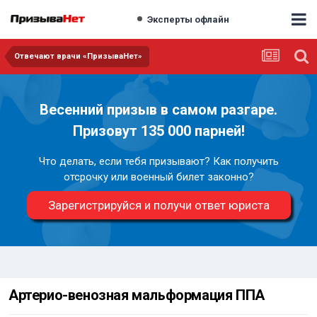
Эксперты офлайн
Отвечают врачи «ПризываНет»
Весенний призыв в самом разгаре.
Призовут 135 000 парней!
Что делать, если тебя призывают? Как получить
отсрочку или военный билет законно?
Зарегистрируйся и получи ответ юриста
Артерио-венозная мальформация ППА