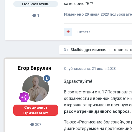
категорию "В"?
Пользователь
Изменено
20 июля 2023
пользовате
1
Цитата
3 г
Skulldugger
изменил заголовок н
Егор Барулин
Опубликовано:
21 июля 2023
Здравствуйте!
В соответствии с п. 17 Постановл
обязанности и военной службе" 
отсрочки от призыва на военную 
Специалист
рассмотрении данного вопроса.
ПризываНет
Также «Расписание болезней», за
307
диагностируемое на протяжении 2