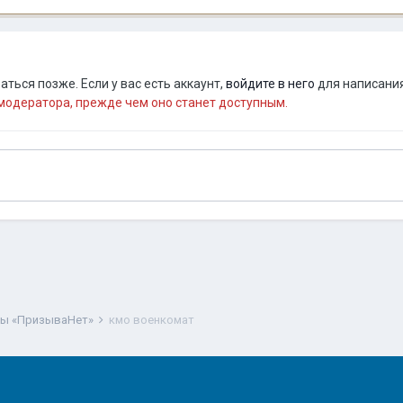
ться позже. Если у вас есть аккаунт,
войдите в него
для написания
одератора, прежде чем оно станет доступным.
ты «ПризываНет»
кмо военкомат