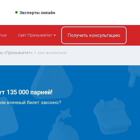
Эксперты онлайн
Получить консультацию
тьи
Сайт ПризываНет
ты «ПризываНет»
кмо военкомат
т 135 000 парней!
или военный билет законно?