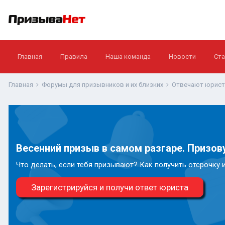
Главная
Правила
Наша команда
Новости
Ста
Главная
Форумы для призывников и их близких
Отвечают юрис
Весенний призыв в самом разгаре. Призову
Что делать, если тебя призывают? Как получить отсрочку 
Зарегистрируйся и получи ответ юриста