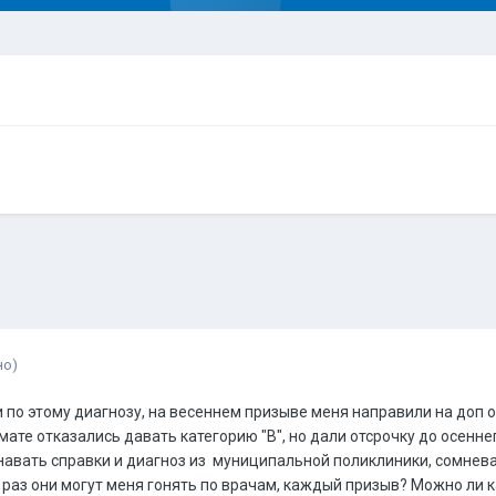
но)
 и по этому диагнозу, на весеннем призыве меня направили на до
мате отказались давать категорию "В", но дали отсрочку до осенн
знавать справки и диагноз из муниципальной поликлиники, сомнев
раз они могут меня гонять по врачам, каждый призыв? Можно ли к