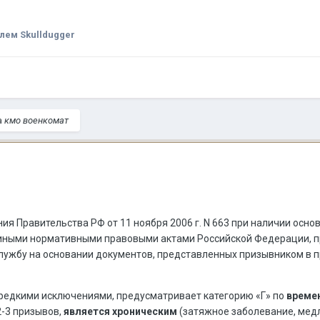
лем Skulldugger
а
кмо военкомат
ения Правительства РФ от 11 ноября 2006 г. N 663 при наличии о
и иными нормативными правовыми актами Российской Федерации, 
службу на основании документов, представленных призывником в
 редкими исключениями, предусматривает категорию «Г» по
време
-3 призывов,
является хроническим
(затяжное заболевание, мед