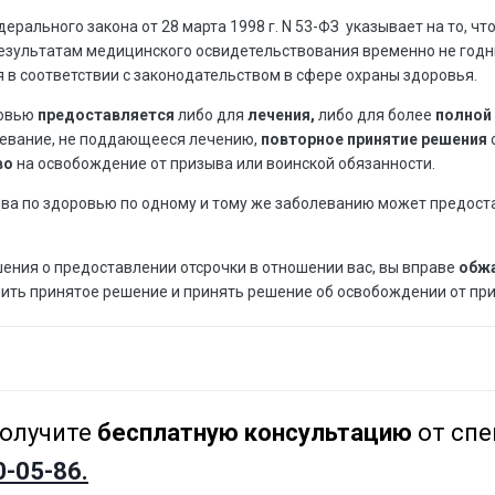
 Федерального закона от 28 марта 1998 г. N 53-ФЗ указывает на то, 
езультатам медицинского освидетельствования временно не годн
в соответствии с законодательством в сфере охраны здоровья.
ровью
предоставляется
либо для
лечения,
либо для более
полной 
евание, не поддающееся лечению,
повторное принятие решения
во
на освобождение от призыва или воинской обязанности.
ыва по здоровью по одному и тому же заболеванию может предост
шения о предоставлении отсрочки в отношении вас, вы вправе
обжа
енить принятое решение и принять решение об освобождении от пр
олучите
бесплатную консультацию
от спе
0-05-86.