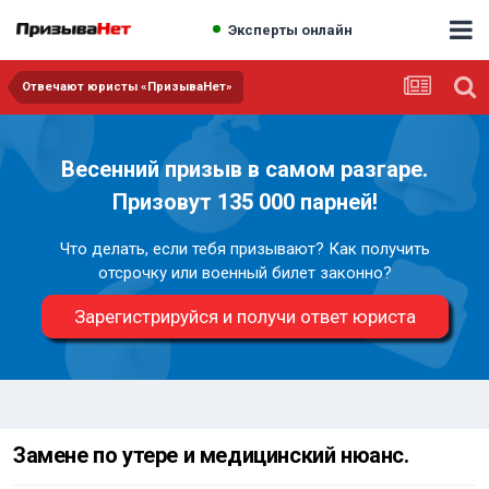
Эксперты онлайн
Отвечают юристы «ПризываНет»
Весенний призыв в самом разгаре.
Призовут 135 000 парней!
Что делать, если тебя призывают? Как получить
отсрочку или военный билет законно?
Зарегистрируйся и получи ответ юриста
Замене по утере и медицинский нюанс.