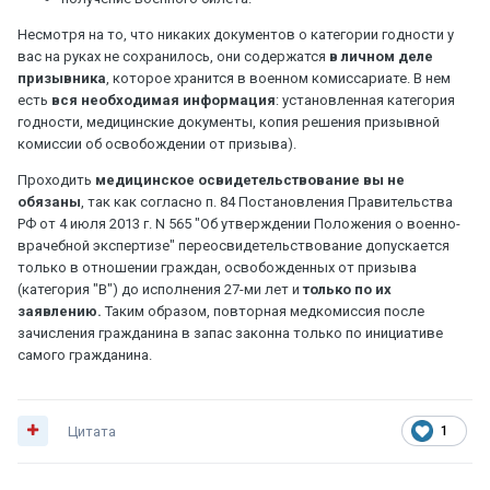
Несмотря на то, что никаких документов о категории годности у
вас на руках не сохранилось, они содержатся
в личном деле
призывника
, которое хранится в военном комиссариате. В нем
есть
вся необходимая информация
: установленная категория
годности, медицинские документы, копия решения призывной
комиссии об освобождении от призыва).
Проходить
медицинское освидетельствование вы не
обязаны
, так как согласно п. 84 Постановления Правительства
РФ от 4 июля 2013 г. N 565 "Об утверждении Положения о военно-
врачебной экспертизе" переосвидетельствование допускается
только в отношении граждан, освобожденных от призыва
(категория "В") до исполнения 27-ми лет и
только по их
заявлению.
Таким образом, повторная медкомиссия после
зачисления гражданина в запас законна только по инициативе
самого гражданина.
Цитата
1