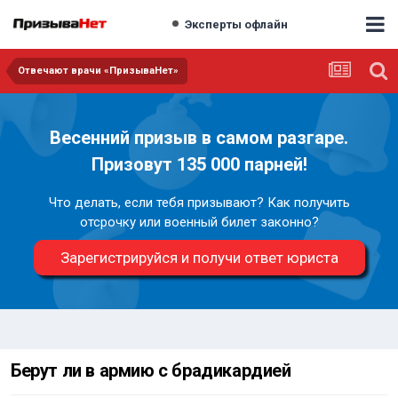
Эксперты офлайн
Отвечают врачи «ПризываНет»
Весенний призыв в самом разгаре.
Призовут 135 000 парней!
Что делать, если тебя призывают? Как получить
отсрочку или военный билет законно?
Зарегистрируйся и получи ответ юриста
Берут ли в армию с брадикардией