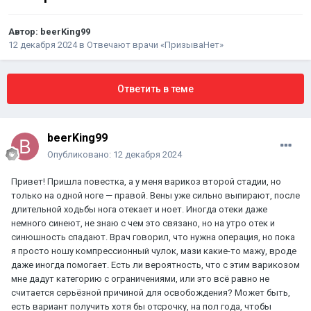
Автор:
beerKing99
12 декабря 2024
в
Отвечают врачи «ПризываНет»
Ответить в теме
beerKing99
Опубликовано:
12 декабря 2024
Привет! Пришла повестка, а у меня варикоз второй стадии, но
только на одной ноге — правой. Вены уже сильно выпирают, после
длительной ходьбы нога отекает и ноет. Иногда отеки даже
немного синеют, не знаю с чем это связано, но на утро отек и
синюшность спадают. Врач говорил, что нужна операция, но пока
я просто ношу компрессионный чулок, мази какие-то мажу, вроде
даже иногда помогает. Есть ли вероятность, что с этим варикозом
мне дадут категорию с ограничениями, или это всё равно не
считается серьёзной причиной для освобождения? Может быть,
есть вариант получить хотя бы отсрочку, на пол года, чтобы