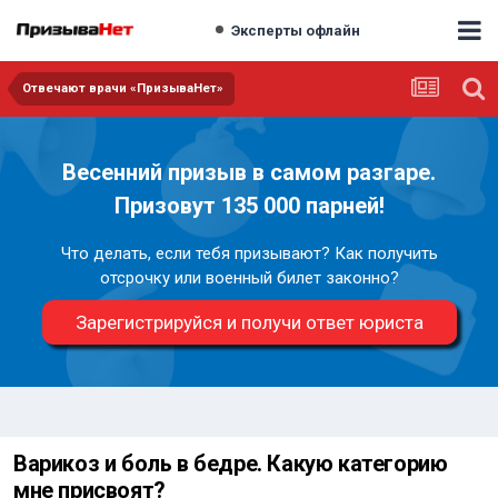
Эксперты офлайн
Отвечают врачи «ПризываНет»
Весенний призыв в самом разгаре.
Призовут 135 000 парней!
Что делать, если тебя призывают? Как получить
отсрочку или военный билет законно?
Зарегистрируйся и получи ответ юриста
Варикоз и боль в бедре. Какую категорию
мне присвоят?