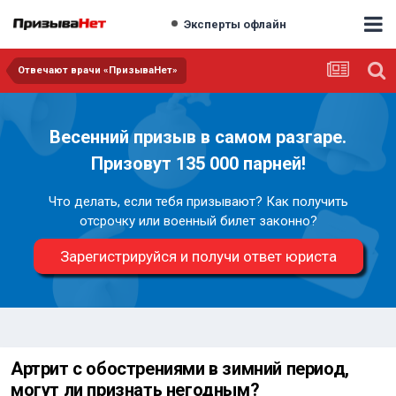
Эксперты офлайн
Отвечают врачи «ПризываНет»
Весенний призыв в самом разгаре.
Призовут 135 000 парней!
Что делать, если тебя призывают? Как получить
отсрочку или военный билет законно?
Зарегистрируйся и получи ответ юриста
Артрит с обострениями в зимний период,
могут ли признать негодным?