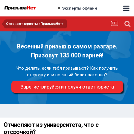
Эксперты офлайн
Отвечают юристы «ПризываНет»
Весенний призыв в самом разгаре.
Призовут 135 000 парней!
Что делать, если тебя призывают? Как получить
отсрочку или военный билет законно?
Зарегистрируйся и получи ответ юриста
Отчисляют из университета, что с
отсрочкой?