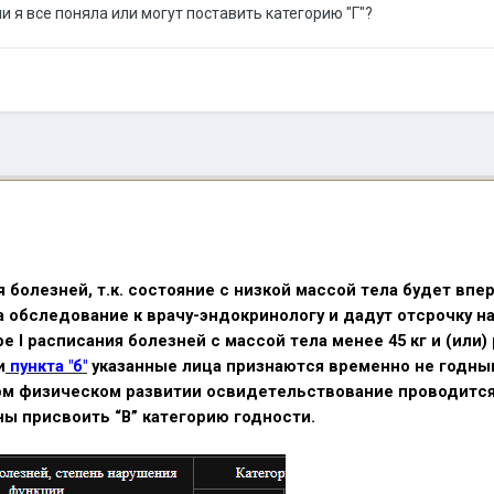
ли я все поняла или могут поставить категорию "Г"?
я болезней, т.к. состояние с низкой массой тела будет в
на обследование к врачу-эндокринологу и дадут отсрочку на
 I расписания болезней с массой тела менее 45 кг и (или
и
пункта "б"
указанные лица признаются временно не годным
м физическом развитии освидетельствование проводится
ы присвоить “В” категорию годности.