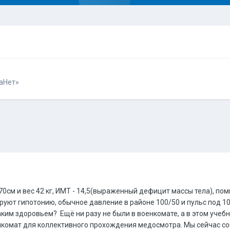
аНет»
70см и вес 42 кг, ИМТ - 14,5(выраженный дефицит массы тела), п
уют гипотонию, обычное давление в районе 100/50 и пульс под 10
аким здоровьем? Ещё ни разу не были в военкомате, а в этом учебн
комат для коллективного прохождения медосмотра. Мы сейчас соби