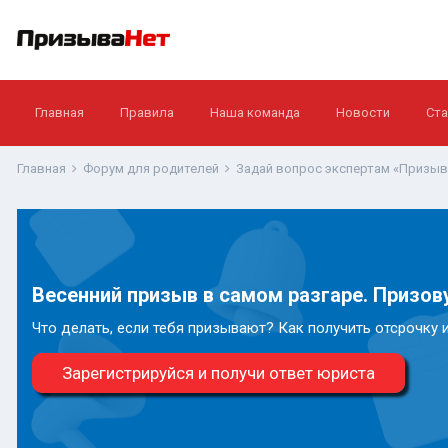
Главная
Правила
Наша команда
Новости
Ста
Главная
Форум для родителей
Задай вопрос экспертам «Призы
Весенний призыв в самом разгаре. Призову
Что делать, если тебя призывают? Как получить отсрочку 
Зарегистрируйся и получи ответ юриста