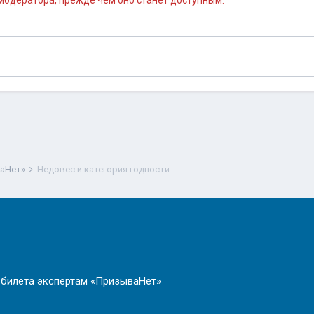
одератора, прежде чем оно станет доступным.
ваНет»
Недовес и категория годности
 билета экспертам «ПризываНет»