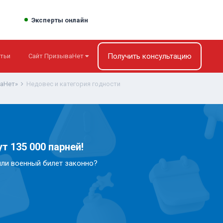
Эксперты онлайн
Получить консультацию
тьи
Сайт ПризываНет
ваНет»
Недовес и категория годности
т 135 000 парней!
или военный билет законно?