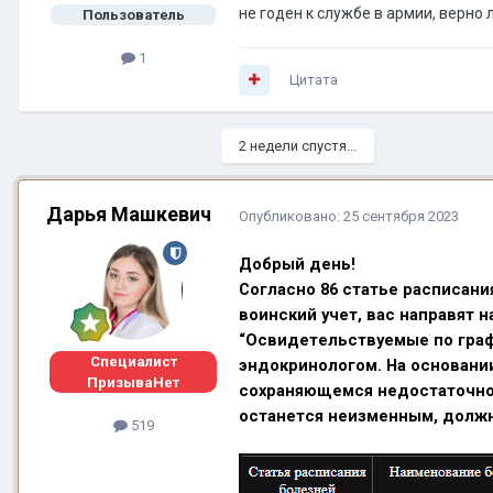
не годен к службе в армии, верно 
Пользователь
1
Цитата
2 недели спустя...
Дарья Машкевич
Опубликовано:
25 сентября 2023
Добрый день!
Согласно 86 статье расписани
воинский учет, вас направят 
“Освидетельствуемые по графе
Специалист
эндокринологом. На основани
ПризываНет
сохраняющемся недостаточно
останется неизменным, должн
519