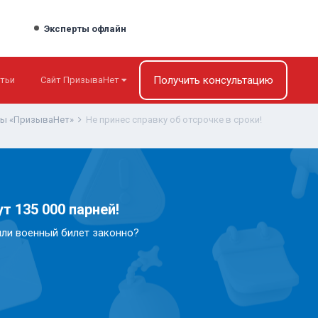
Эксперты офлайн
Получить консультацию
тьи
Сайт ПризываНет
ты «ПризываНет»
Не принес справку об отсрочке в сроки!
т 135 000 парней!
или военный билет законно?