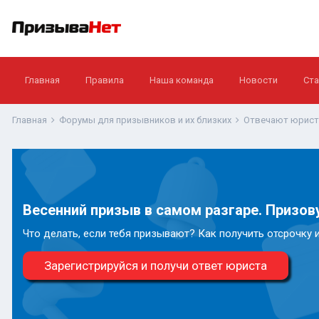
Главная
Правила
Наша команда
Новости
Ста
Главная
Форумы для призывников и их близких
Отвечают юрис
Весенний призыв в самом разгаре. Призову
Что делать, если тебя призывают? Как получить отсрочку 
Зарегистрируйся и получи ответ юриста