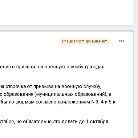
Специалист ПризываНет
жения о призыве на военную службу граждан
лена отсрочка от призыва на военную службу,
о образования (муниципальных образований), в
ебы
по формам согласно приложениям N 3, 4 и 5 к
ябре, не обязательно это делать до 1 октября