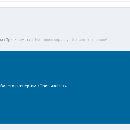
ты «ПризываНет»
Не принес справку об отсрочке в сроки!
 билета экспертам «ПризываНет»