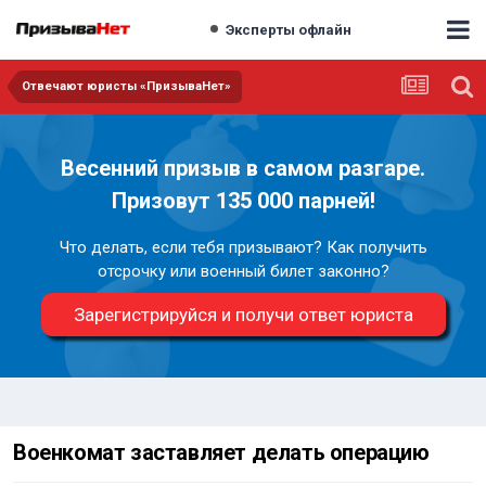
Эксперты офлайн
Отвечают юристы «ПризываНет»
Весенний призыв в самом разгаре.
Призовут 135 000 парней!
Что делать, если тебя призывают? Как получить
отсрочку или военный билет законно?
Зарегистрируйся и получи ответ юриста
Военкомат заставляет делать операцию