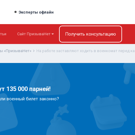
Эксперты офлайн
Получить консультацию
тьи
Сайт ПризываНет
ты «ПризываНет»
На работе заставляют ходить в военкомат перед 
т 135 000 парней!
или военный билет законно?