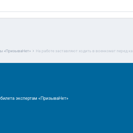
ты «ПризываНет»
На работе заставляют ходить в военкомат перед 
 билета экспертам «ПризываНет»