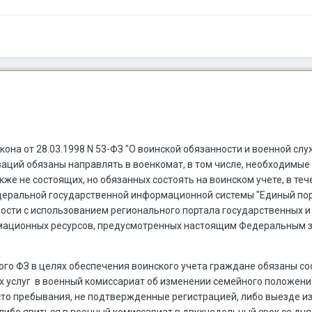
акона от 28.03.1998 N 53-ФЗ "О воинской обязанности и военной сл
аций обязаны направлять в военкомат, в том числе, необходимые 
акже не состоящих, но обязанных состоять на воинском учете, в т
деральной государственной информационной системы "Единый пор
ости с использованием регионального портала государственных и
ационных ресурсов, предусмотренных настоящим Федеральным за
анного ФЗ в целях обеспечения воинского учета граждане обязаны 
 услуг в военный комиссариат об изменении семейного положения
сто пребывания, не подтвержденные регистрацией, либо выезде и
ибо явиться в военный комиссариат в двухнедельный срок со дня