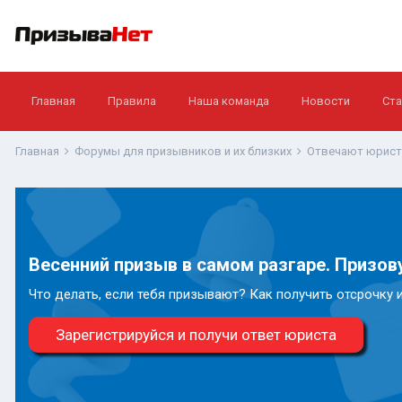
Главная
Правила
Наша команда
Новости
Ста
Главная
Форумы для призывников и их близких
Отвечают юрис
Весенний призыв в самом разгаре. Призову
Что делать, если тебя призывают? Как получить отсрочку 
Зарегистрируйся и получи ответ юриста