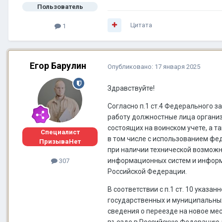
Пользователь
Цитата
1
Егор Барулин
Опубликовано:
17 января 2025
Здравствуйте!
Согласно п.1 ст.4 Федерального з
работу должностные лица организ
состоящих на воинском учете, а т
Специалист
в том числе с использованием фе
ПризываНет
при наличии технической возможн
информационных систем и информ
307
Российской Федерации.
В соответствии с п.1 ст. 10 указ
государственных и муниципальных
сведения о переезде на новое ме
въезде в Российскую Федерацию л