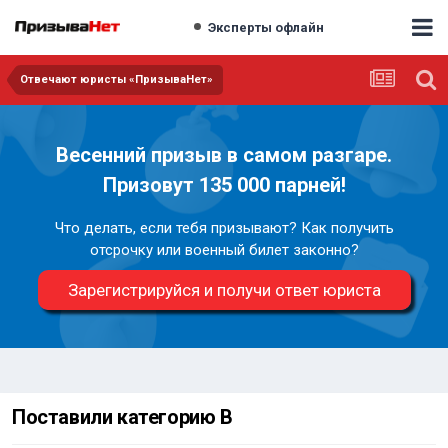
Эксперты офлайн
Отвечают юристы «ПризываНет»
Весенний призыв в самом разгаре.
Призовут 135 000 парней!
Что делать, если тебя призывают? Как получить
отсрочку или военный билет законно?
Зарегистрируйся и получи ответ юриста
Поставили категорию В