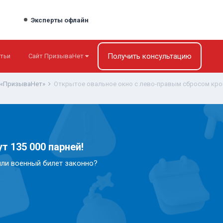
Эксперты офлайн
Получить консультацию
тьи
Сайт ПризываНет
 «ПризываНет»
Открытое овальное окно с лево-правым сбросом кро
т 135 000 парней!
или военный билет законно?