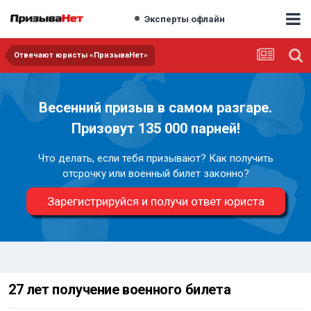
Эксперты офлайн
Отвечают юристы «ПризываНет»
Весенний призыв в самом разгаре.
Призовут 135 000 парней!
Что делать, если тебя призывают? Как получить
отсрочку или военный билет законно?
Зарегистрируйся и получи ответ юриста
27 лет получение военного билета