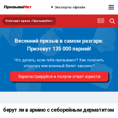
Эксперты офлайн
Отвечают врачи «ПризываНет»
Весенний призыв в самом разгаре.
Призовут 135 000 парней!
Что делать, если тебя призывают? Как получить
отсрочку или военный билет законно?
Зарегистрируйся и получи ответ юриста
берут ли в армию с себорейным дерматитом