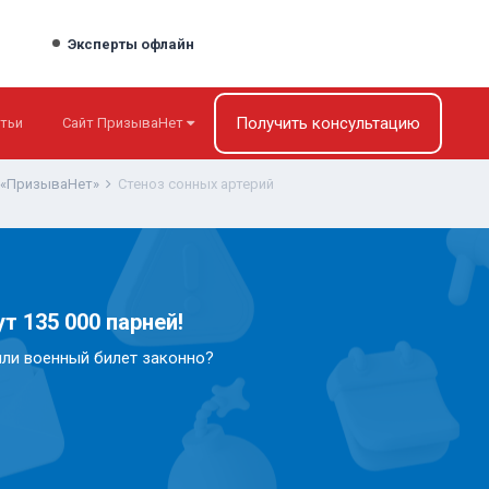
Эксперты офлайн
Получить консультацию
тьи
Сайт ПризываНет
 «ПризываНет»
Стеноз сонных артерий
т 135 000 парней!
или военный билет законно?