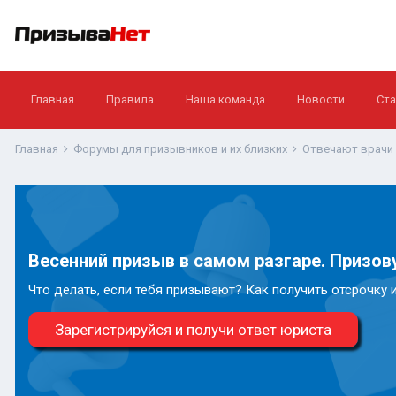
Главная
Правила
Наша команда
Новости
Ста
Главная
Форумы для призывников и их близких
Отвечают врачи
Весенний призыв в самом разгаре. Призову
Что делать, если тебя призывают? Как получить отсрочку 
Зарегистрируйся и получи ответ юриста