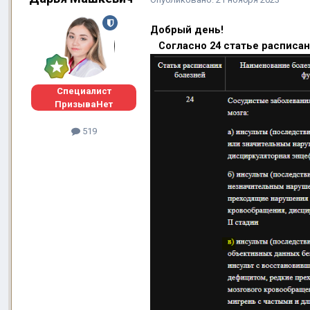
Добрый день!
Согласно 24 статье расписани
Специалист
ПризываНет
519