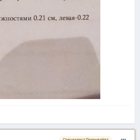
Специалист ПризываНет