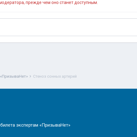
одератора, прежде чем оно станет доступным.
 «ПризываНет»
Стеноз сонных артерий
 билета экспертам «ПризываНет»