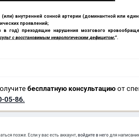
 (или) внутренней сонной артерии (доминантной или един
нических проявлений;
з в год) преходящие нарушения мозгового кровообраще
сульт с восстановимым неврологическим дефицитом
;”.
олучите
бесплатную консультацию
от спе
0-05-86.
ться позже. Если у вас есть аккаунт,
войдите в него
для написания