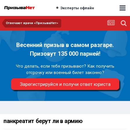
Эксперты офлайн
Отвечают врачи «ПризываНет»
Весенний призыв в самом разгаре.
Призовут 135 000 парней!
Что делать, если тебя призывают? Как получить
отсрочку или военный билет законно?
Зарегистрируйся и получи ответ юриста
панкреатит берут ли в армию