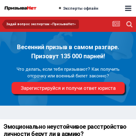
Эксперты офлайн
Задай вопрос экспертам «ПризываНет»
Весенний призыв в самом разгаре.
Призовут 135 000 парней!
Что делать, если тебя призывают? Как получить
отсрочку или военный билет законно?
Зарегистрируйся и получи ответ юриста
Эмоционально неустойчивое расстройство
личности берут ли в армию?