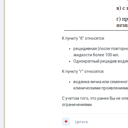
К пункту "б" относятся:
рецидивная (после повторно
жидкости более 100 мл;
Однократный рецидив водянк
К пункту "г" относятся:
водянка яичка или семенног
клиническими проявлениям
С учетом того, что ранее Вы не о
ограничениями.
Цитата