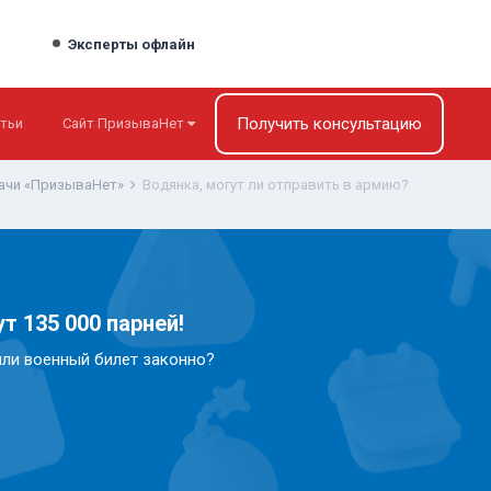
Эксперты офлайн
Получить консультацию
тьи
Сайт ПризываНет
ачи «ПризываНет»
Водянка, могут ли отправить в армию?
т 135 000 парней!
или военный билет законно?