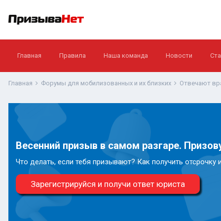
Главная
Правила
Наша команда
Новости
Ста
Главная
Форумы для мобилизованных и их близких
Отвечают вр
Весенний призыв в самом разгаре. Призову
Что делать, если тебя призывают? Как получить отсрочку 
Зарегистрируйся и получи ответ юриста