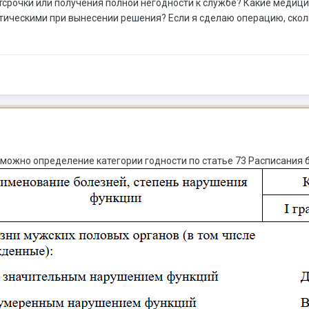
отсрочки или получения полной негодности к службе? Какие медиц
тическими при вынесении решения? Если я сделаю операцию, сколь
зможно определение категории годности по статье 73 Расписания 