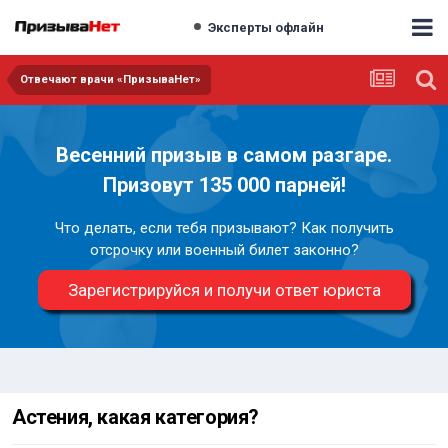
Эксперты офлайн
Отвечают врачи «ПризываНет»
Весенний призыв в самом разгаре.
Призовут 135 000 парней!
Что делать, если тебя призывают? Как получить
отсрочку или военный билет законно?
Зарегистрируйся и получи ответ юриста
Астения, какая категория?