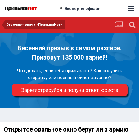
Эксперты офлайн
Отвечают врачи «ПризываНет»
Весенний призыв в самом разгаре.
Призовут 135 000 парней!
Что делать, если тебя призывают? Как получить
отсрочку или военный билет законно?
Зарегистрируйся и получи ответ юриста
Открытое овальное окно берут ли в армию