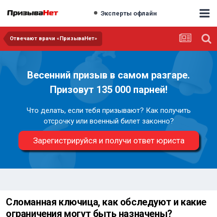
Эксперты офлайн
Отвечают врачи «ПризываНет»
Весенний призыв в самом разгаре.
Призовут 135 000 парней!
Что делать, если тебя призывают? Как получить
отсрочку или военный билет законно?
Зарегистрируйся и получи ответ юриста
Сломанная ключица, как обследуют и какие
ограничения могут быть назначены?