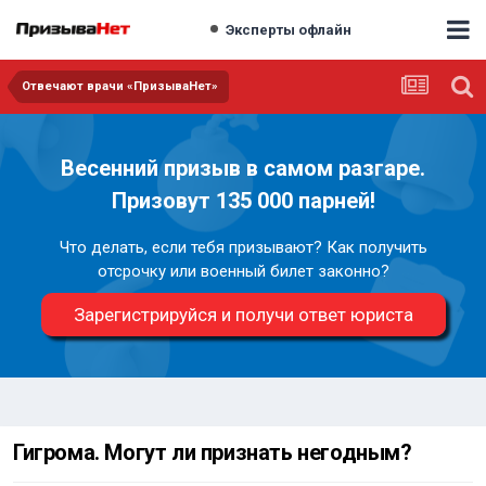
Эксперты офлайн
Отвечают врачи «ПризываНет»
Весенний призыв в самом разгаре.
Призовут 135 000 парней!
Что делать, если тебя призывают? Как получить
отсрочку или военный билет законно?
Зарегистрируйся и получи ответ юриста
Гигрома. Могут ли признать негодным?