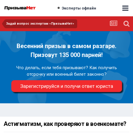
Эксперты офлайн
Задай вопрос экспертам «ПризываНет»
Весенний призыв в самом разгаре.
Призовут 135 000 парней!
Что делать, если тебя призывают? Как получить
отсрочку или военный билет законно?
Зарегистрируйся и получи ответ юриста
Астигматизм, как проверяют в военкомате?