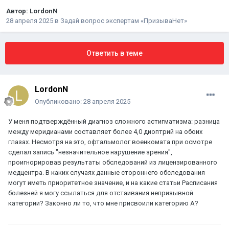
Автор:
LordonN
28 апреля 2025
в
Задай вопрос экспертам «ПризываНет»
Ответить в теме
LordonN
Опубликовано:
28 апреля 2025
У меня подтверждённый диагноз сложного астигматизма: разница
между меридианами составляет более 4,0 диоптрий на обоих
глазах. Несмотря на это, офтальмолог военкомата при осмотре
сделал запись "незначительное нарушение зрения",
проигнорировав результаты обследований из лицензированного
медцентра. В каких случаях данные стороннего обследования
могут иметь приоритетное значение, и на какие статьи Расписания
болезней я могу ссылаться для отстаивания непризывной
категории? Законно ли то, что мне присвоили категорию А?