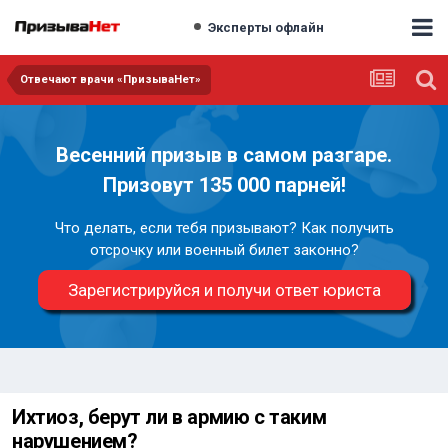
Эксперты офлайн
Отвечают врачи «ПризываНет»
Весенний призыв в самом разгаре.
Призовут 135 000 парней!
Что делать, если тебя призывают? Как получить
отсрочку или военный билет законно?
Зарегистрируйся и получи ответ юриста
Ихтиоз, берут ли в армию с таким
нарушением?