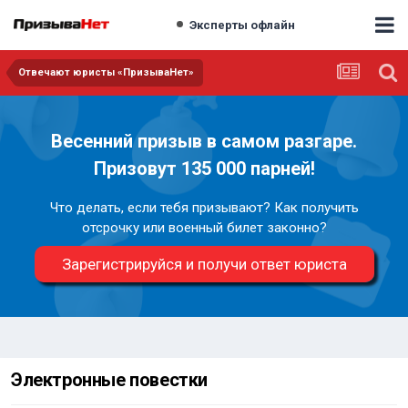
Эксперты офлайн
Отвечают юристы «ПризываНет»
Весенний призыв в самом разгаре.
Призовут 135 000 парней!
Что делать, если тебя призывают? Как получить
отсрочку или военный билет законно?
Зарегистрируйся и получи ответ юриста
Электронные повестки