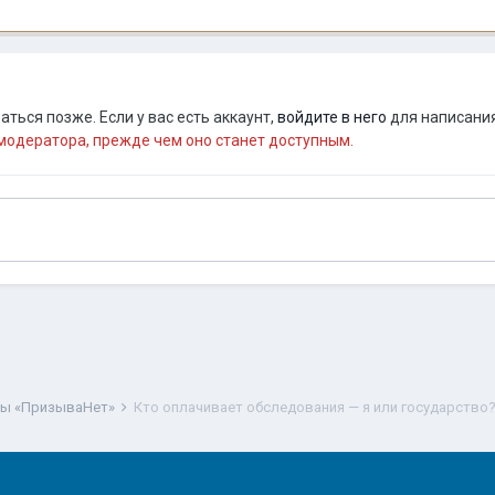
ться позже. Если у вас есть аккаунт,
войдите в него
для написания
одератора, прежде чем оно станет доступным.
ты «ПризываНет»
Кто оплачивает обследования — я или государство