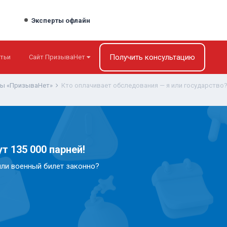
Эксперты офлайн
Получить консультацию
тьи
Сайт ПризываНет
ты «ПризываНет»
Кто оплачивает обследования — я или государство
т 135 000 парней!
или военный билет законно?