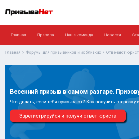
Главная
Правила
Наша команда
Новости
Ста
Главная
Форумы для призывников и их близких
Отвечают юрис
Весенний призыв в самом разгаре. Призову
Что делать, если тебя призывают? Как получить отсрочку 
Зарегистрируйся и получи ответ юриста