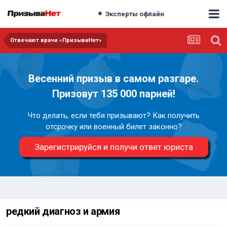
Эксперты офлайн
Отвечают врачи «ПризываНет»
Весенний призыв в самом разгаре.
Призовут 135 000 парней!
Что делать, если тебя призывают? Как получить
отсрочку или военный билет законно?
Зарегистрируйся и получи ответ юриста
редкий диагноз и армия