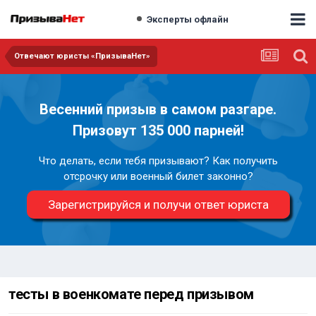
Эксперты офлайн
Отвечают юристы «ПризываНет»
Весенний призыв в самом разгаре.
Призовут 135 000 парней!
Что делать, если тебя призывают? Как получить
отсрочку или военный билет законно?
Зарегистрируйся и получи ответ юриста
тесты в военкомате перед призывом