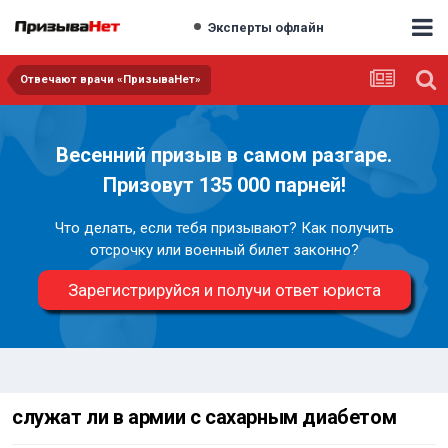
Эксперты офлайн
Отвечают врачи «ПризываНет»
Весенний призыв в самом разгаре.
Призовут 135 000 парней!
Что делать, если тебя призывают? Как получить
отсрочку или военный билет законно?
Зарегистрируйся и получи ответ юриста
служат ли в армии с сахарным диабетом