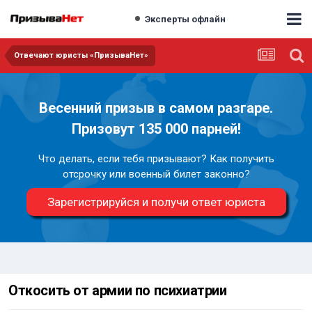
Эксперты офлайн
Отвечают юристы «ПризываНет»
Весенний призыв в самом разгаре.
Призовут 135 000 парней!
Что делать, если тебя призывают? Как получить
отсрочку или военный билет законно?
Зарегистрируйся и получи ответ юриста
Откосить от армии по психиатрии