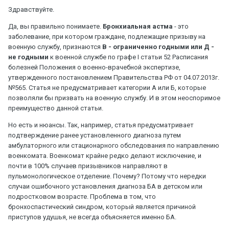
Здравствуйте.
Да, вы правильно понимаете.
Бронхиальная астма
- это
заболевание, при котором граждане, подлежащие призыву на
военную службу, признаются
В - ограниченно годными или Д -
не годными
к военной службе по графе I статьи 52 Расписания
болезней Положения о военно-врачебной экспертизе,
утвержденного постановлением Правительства РФ от 04.07.2013г.
№565. Статья не предусматривает категории А или Б, которые
позволяли бы призвать на военную службу. И в этом неоспоримое
преимущество данной статьи.
Но есть и нюансы. Так, например, статья предусматривает
подтверждение ранее установленного диагноза путем
амбулаторного или стационарного обследования по направлению
военкомата. Военкомат крайне редко делают исключение, и
почти в 100% случаев призывников направляют в
пульмонологическое отделение. Почему? Потому что нередки
случаи ошибочного установления диагноза БА в детском или
подростковом возрасте. Проблема в том, что
бронхоспастический синдром, который является причиной
приступов удушья, не всегда объясняется именно БА.