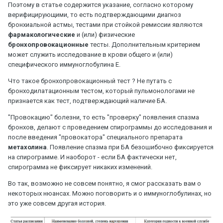
Поэтому в статье содержится указание, согласно которому
верифицирующими, то есть подтверждающими диагноз
бронхиальной астмы, тестами при стойкой ремиссии являются
фармакологические
и (или) физические
бронхопровокационные
тесты. Дополнительным критерием
может служить исследование в крови общего и (или)
специфического иммуноглобулина E.
Что такое бронхопровокационный тест ? Не путать с
бронходилатационным тестом, который пульмонологами не
признается как тест, подтверждающий наличие БА.
"Провокацию" болезни, то есть "проверку" появления спазма
бронхов, делают с проведением спирограммы до исследования и
после введения "провокатора" специального препарата
метахолина
. Появление спазма при БА безошибочно фиксируется
на спирограмме. И наоборот - если БА фактически нет,
спирограмма не фиксирует никаких изменений.
Во так, возможно не совсем понятно, я смог рассказать вам о
некоторых нюансах. Можно поговорить и о иммуноглобулинах, но
это уже совсем другая история.