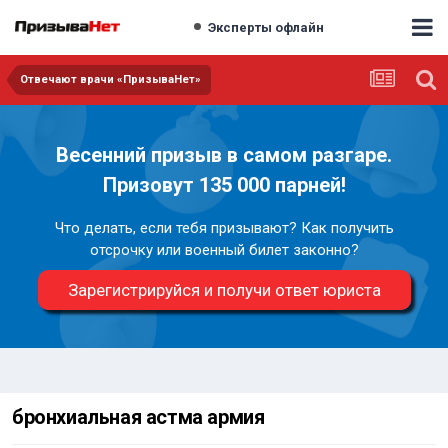
Эксперты офлайн
Отвечают врачи «ПризываНет»
Весенний призыв в самом разгаре.
Призовут 135 000 парней!
Что делать, если тебя призывают? Как получить
отсрочку или военный билет законно?
Зарегистрируйся и получи ответ юриста
бронхиальная астма армия