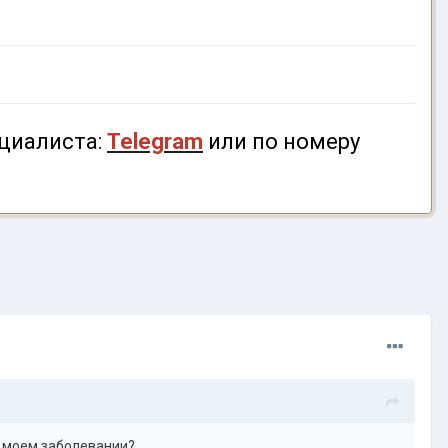
циалиста:
Telegram
или по номеру
о моем заболевании?