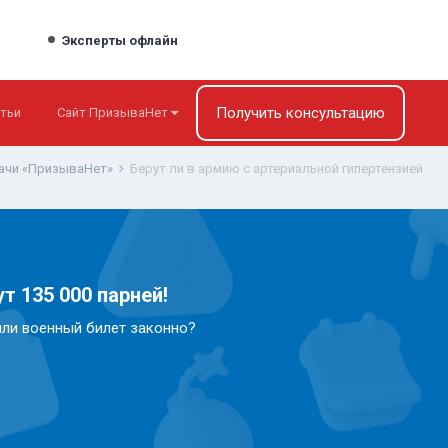
Эксперты офлайн
Получить консультацию
тьи
Сайт ПризываНет
ачи «ПризываНет»
Берут ли в армию с артериальной гипертензией
т 135 000 парней!
или военный билет законно?