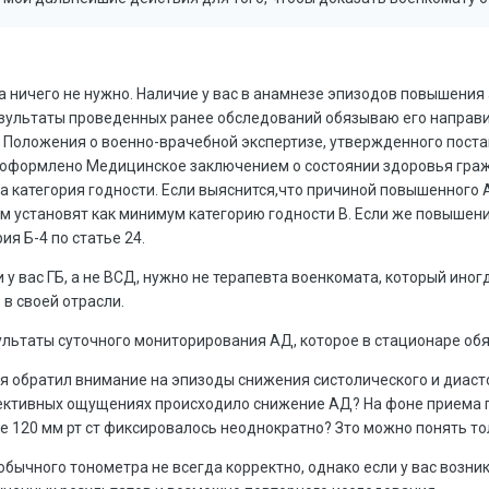
 ничего не нужно. Наличие у вас в анамнезе эпизодов повышения
зультаты проведенных ранее обследований обязываю его направи
0 Положения о военно-врачебной экспертизе, утвержденного поста
оформлено Медицинское заключением о состоянии здоровья гражда
а категория годности. Если выяснится,что причиной повышенного 
ам установят как минимум категорию годности В. Если же повышен
я Б-4 по статье 24.
 у вас ГБ, а не ВСД, нужно не терапевта военкомата, который ино
в своей отрасли.
езультаты суточного мониторирования АД, которое в стационаре об
 обратил внимание на эпизоды снижения систолического и диастол
ъективных ощущениях происходило снижение АД? На фоне приема 
 120 мм рт ст фиксировалось неоднократно? Зто можно понять то
обычного тонометра не всегда корректно, однако если у вас возн