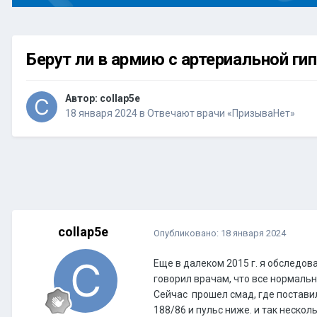
Берут ли в армию с артериальной ги
Автор:
collap5e
18 января 2024
в
Отвечают врачи «ПризываНет»
collap5e
Опубликовано:
18 января 2024
Еще в далеком 2015 г. я обследов
говорил врачам, что все нормально
Сейчас прошел смад, где постави
188/86 и пульс ниже. и так неско