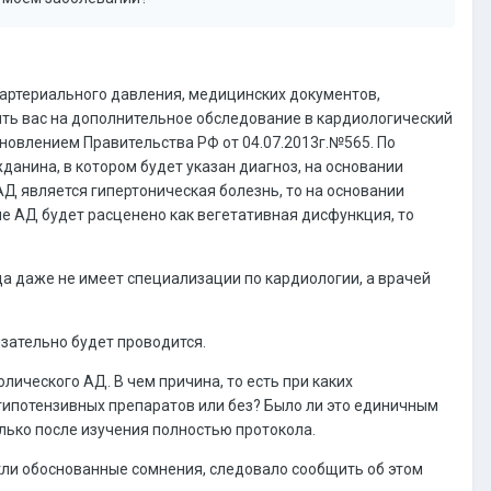
 артериального давления, медицинских документов,
ть вас на дополнительное обследование в кардиологический
новлением Правительства РФ от 04.07.2013г.№565. По
нина, в котором будет указан диагноз, на основании
АД является гипертоническая болезнь, то на основании
ие АД будет расценено как вегетативная дисфункция, то
гда даже не имеет специализации по кардиологии, а врачей
язательно будет проводится.
ического АД. В чем причина, то есть при каких
гипотензивных препаратов или без? Было ли это единичным
лько после изучения полностью протокола.
икли обоснованные сомнения, следовало сообщить об этом