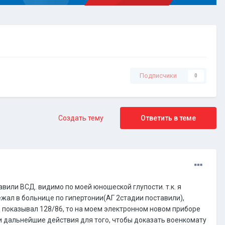
Подписчики
0
Создать тему
Ответить в теме
авили ВСД. видимо по моей юношеской глупости. т.к. я
лежал в больнице по гипертонии(АГ 2стадии поставили),
 показывал 128/86, то на моем электронном новом приборе
мои дальнейшие действия для того, чтобы доказать военкомату