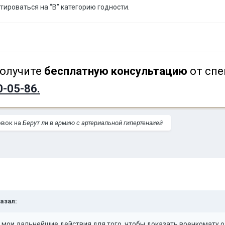
роваться на “В” категорию годности.
олучите
бесплатную консультацию
от спе
0-05-86.
овок на
Берут ли в армию с артериальной гипертензией
азал:
е мои дальнейшие действия для того, чтобы доказать военкомату 