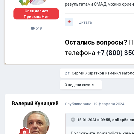
результатами СМАД можно ориенти
Специалист
ПризываНет
Цитата
519
Остались вопросы?
П
телефона
+7 (800) 35
2 г
Сергей Жиратков
изменил загол
3 недели спустя...
Валерий Куницкий
Опубликовано:
12 февраля 2024
18.01.2024 в 09:55,
collap5e
ск
Подскажите, пожалуйста, каки