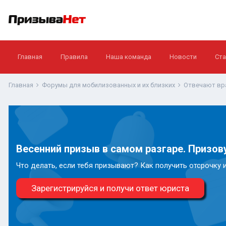
Главная
Правила
Наша команда
Новости
Ста
Главная
Форумы для мобилизованных и их близких
Отвечают вр
Весенний призыв в самом разгаре. Призову
Что делать, если тебя призывают? Как получить отсрочку 
Зарегистрируйся и получи ответ юриста