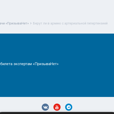
ачи «ПризываНет»
Берут ли в армию с артериальной гипертензией
 билета экспертам «ПризываНет»