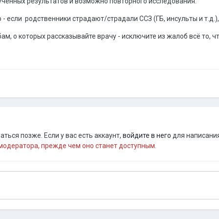
ученных результатов и возможно повторного исследования.
- если родственники страдают/страдали ССЗ (ГБ, инсульты и т.д.),
ам, о которых рассказывайте врачу - исключите из жалоб всё то, ч
ться позже. Если у вас есть аккаунт,
войдите в него
для написания
одератора, прежде чем оно станет доступным.