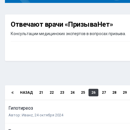
Отвечают врачи «ПризываНет»
Консультации медицинских экспертов в вопросах призыва.
НАЗАД
21
22
23
24
25
26
27
28
29
Гипотиреоз
Автор:
Иванz
,
24 октября 2024