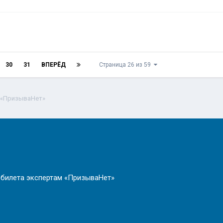
30
31
ВПЕРЁД
Страница 26 из 59
 «ПризываНет»
 билета экспертам «ПризываНет»