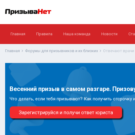
Главная
Правила
Наша команда
Новости
Ста
Главная
Форумы для призывников и их близких
Отвечают врачи
Весенний призыв в самом разгаре. Призову
Что делать, если тебя призывают? Как получить отсрочку 
Зарегистрируйся и получи ответ юриста