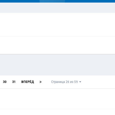
30
31
ВПЕРЁД
Страница 26 из 59