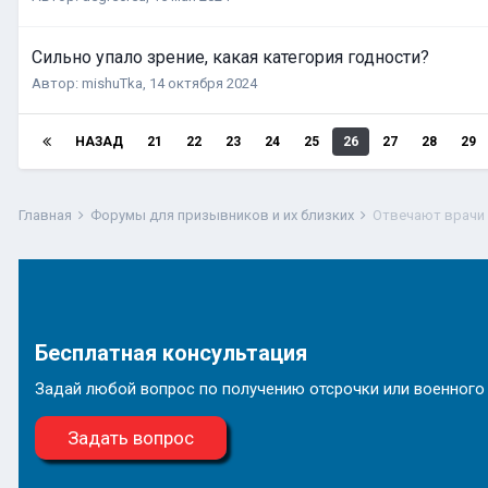
Сильно упало зрение, какая категория годности?
Автор:
mishuTka
,
14 октября 2024
НАЗАД
21
22
23
24
25
26
27
28
29
Главная
Форумы для призывников и их близких
Отвечают врачи
Бесплатная консультация
Задай любой вопрос по получению отсрочки или военного
Задать вопрос