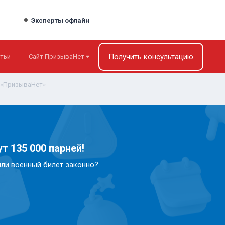
Эксперты офлайн
Получить консультацию
тьи
Сайт ПризываНет
 «ПризываНет»
т 135 000 парней!
или военный билет законно?