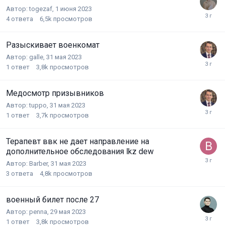
Автор:
togezaf
,
1 июня 2023
4
ответа
6,5k
просмотров
Разыскивает военкомат
Автор:
galle
,
31 мая 2023
1
ответ
3,8k
просмотров
Медосмотр призывников
Автор:
tuppo
,
31 мая 2023
1
ответ
3,7k
просмотров
Терапевт ввк не дает направление на
дополнительное обследования lkz dew
Автор:
Barber
,
31 мая 2023
3
ответа
4,8k
просмотров
военный билет после 27
Автор:
penna
,
29 мая 2023
1
ответ
3,8k
просмотров