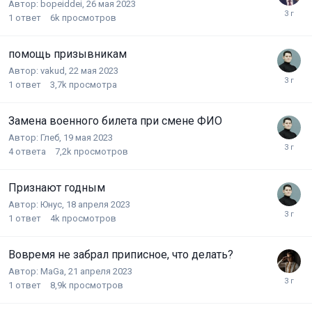
Автор:
bopeiddei
,
26 мая 2023
1
ответ
6k
просмотров
помощь призывникам
Автор:
vakud
,
22 мая 2023
1
ответ
3,7k
просмотра
Замена военного билета при смене ФИО
Автор:
Глеб
,
19 мая 2023
4
ответа
7,2k
просмотров
Признают годным
Автор:
Юнус
,
18 апреля 2023
1
ответ
4k
просмотров
Вовремя не забрал приписное, что делать?
Автор:
MaGa
,
21 апреля 2023
1
ответ
8,9k
просмотров