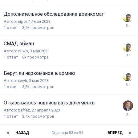
Дополнительное обследование военкомат
Автор:
eipoi
,
17 мая 2023
1
ответ
3,5k
просмотров
СМАД обман
Автор:
duwo
,
3 мая 2023
1
ответ
6k
просмотра
Берут ли наркоманов в армию
Автор:
xeryh
,
3 мая 2023
1
ответ
3,5k
просмотров
Отказываюсь подписывать документы
Автор:
beffez
,
27 апреля 2023
1
ответ
3,4k
просмотров
НАЗАД
Страница 53 из 56
ВПЕРЁД