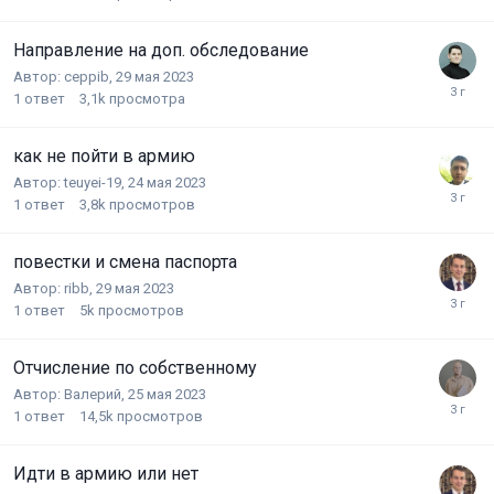
Направление на доп. обследование
Автор:
ceppib
,
29 мая 2023
1
ответ
3,1k
просмотра
как не пойти в армию
Автор:
teuyei-19
,
24 мая 2023
1
ответ
3,8k
просмотров
повестки и смена паспорта
Автор:
ribb
,
29 мая 2023
1
ответ
5k
просмотров
Отчисление по собственному
Автор:
Валерий
,
25 мая 2023
1
ответ
14,5k
просмотров
Идти в армию или нет