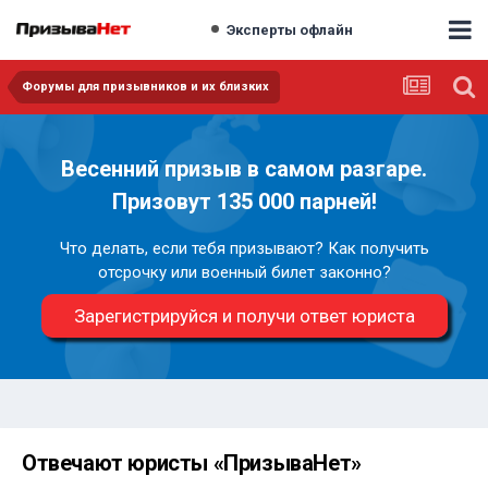
Эксперты офлайн
Форумы для призывников и их близких
Весенний призыв в самом разгаре.
Призовут 135 000 парней!
Что делать, если тебя призывают? Как получить
отсрочку или военный билет законно?
Зарегистрируйся и получи ответ юриста
Отвечают юристы «ПризываНет»