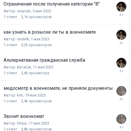
Ограничения после получения категории "В"
Автор:
vesycyb
,
5 мая 2023
1
ответ
3,1k
просмотров
как узнать в розыске ли ты в военкомате
Автор:
niruMA
,
1 мая 2023
1
ответ
5,2k
просмотров
Альтернативная гражданская служба
Автор:
ВатаCat
,
11 мая 2023
1
ответ
3,6k
просмотра
медосмотр в военкомате, не приняли документы
Автор:
kim
,
19 мая 2023
1
ответ
3,4k
просмотров
Звонит военкомат
Автор:
hifaut
,
17 мая 2023
1
ответ
3,8k
просмотров