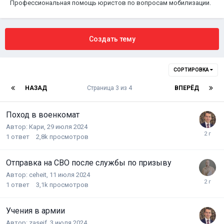
Профессиональная помощь юристов по вопросам мобилизации.
Создать тему
СОРТИРОВКА
НАЗАД
Страница 3 из 4
ВПЕРЁД
Поход в военкомат
Автор:
Кари
,
29 июля 2024
1
ответ
2,8k
просмотров
Отправка на СВО после службы по призыву
Автор:
ceheit
,
11 июля 2024
1
ответ
3,1k
просмотров
Учения в армии
Автор:
zaseif
,
3 июля 2024