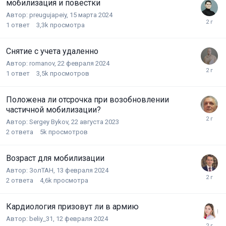
мобилизация и повестки
Автор:
preugujapeiy
,
15 марта 2024
1
ответ
3,3k
просмотра
Снятие с учета удаленно
Автор:
romanov
,
22 февраля 2024
1
ответ
3,5k
просмотров
Положена ли отсрочка при возобновлении
частичной мобилизации?
Автор:
Sergey Bykov
,
22 августа 2023
2
ответа
5k
просмотров
Возраст для мобилизации
Автор:
ЗолТАН
,
13 февраля 2024
2
ответа
4,6k
просмотра
Кардиология призовут ли в армию
Автор:
beliy_31
,
12 февраля 2024