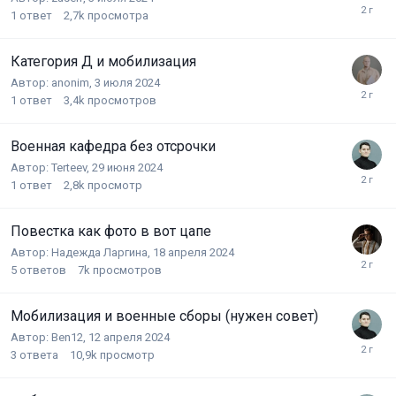
1
ответ
2,7k
просмотра
Категория Д и мобилизация
Автор:
anonim
,
3 июля 2024
1
ответ
3,4k
просмотров
Военная кафедра без отсрочки
Автор:
Terteev
,
29 июня 2024
1
ответ
2,8k
просмотр
Повестка как фото в вот цапе
Автор:
Надежда Ларгина
,
18 апреля 2024
5
ответов
7k
просмотров
Мобилизация и военные сборы (нужен совет)
Автор:
Ben12
,
12 апреля 2024
3
ответа
10,9k
просмотр