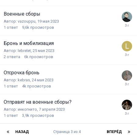
Военные сборы
Автор:
vazouppu
,
19 мая 2023
1
ответ
9,6k
просмотров
Бронь и мобилизация
Автор:
lebrelet
,
25 мая 2023
2
ответа
6k
просмотров
Отсрочка бронь
Автор:
kebras
,
24 мая 2023
1
ответ
4k
просмотров
Отправят на военные сборы?
Автор:
инкогнито
,
7 апреля 2023
1
ответ
3,9k
просмотров
НАЗАД
Страница 3 из 4
ВПЕРЁД