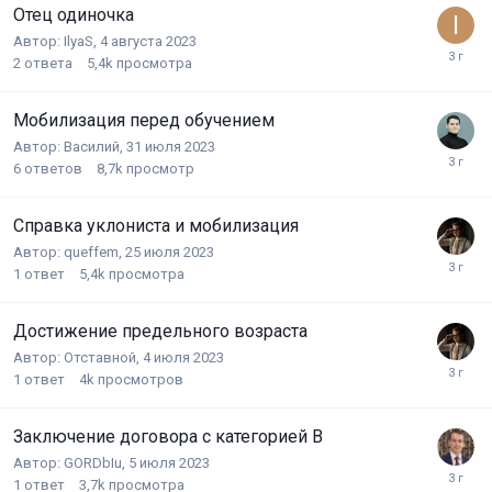
Отец одиночка
Автор:
IlyaS
,
4 августа 2023
2
ответа
5,4k
просмотра
Мобилизация перед обучением
Автор:
Василий
,
31 июля 2023
6
ответов
8,7k
просмотр
Справка уклониста и мобилизация
Автор:
queffem
,
25 июля 2023
1
ответ
5,4k
просмотра
Достижение предельного возраста
Автор:
Отставной
,
4 июля 2023
1
ответ
4k
просмотров
Заключение договора с категорией В
Автор:
GORDbIu
,
5 июля 2023
1
ответ
3,7k
просмотра