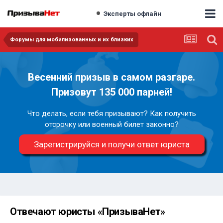
Эксперты офлайн
Форумы для мобилизованных и их близких
Весенний призыв в самом разгаре.
Призовут 135 000 парней!
Что делать, если тебя призывают? Как получить
отсрочку или военный билет законно?
Зарегистрируйся и получи ответ юриста
Отвечают юристы «ПризываНет»