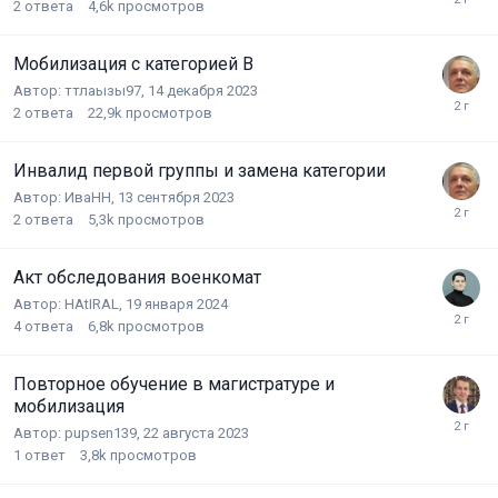
2
ответа
4,6k
просмотров
Мобилизация с категорией В
Автор:
ттлаызы97
,
14 декабря 2023
2
ответа
22,9k
просмотров
Инвалид первой группы и замена категории
Автор:
ИваНН
,
13 сентября 2023
2
ответа
5,3k
просмотров
Акт обследования военкомат
Автор:
HAtIRAL
,
19 января 2024
4
ответа
6,8k
просмотров
Повторное обучение в магистратуре и
мобилизация
Автор:
pupsen139
,
22 августа 2023
1
ответ
3,8k
просмотров